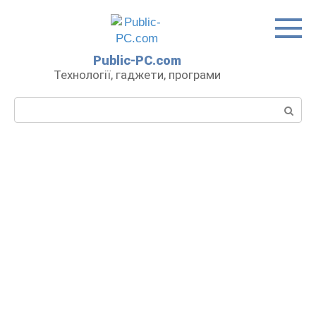
Перейти
до
вмісту
Public-PC.com
Технології, гаджети, програми
Пошук: