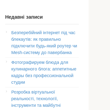
Недавні записи
Безперебійний інтернет під час
блекаутів: як правильно
підключити будь-який роутер чи
Mesh-систему до павербанка
Фотографируем блюда для
кулинарного блога: аппетитные
кадры без профессиональной
студии
Розробка віртуальної
реальності, технології,
інструменти та майбутні