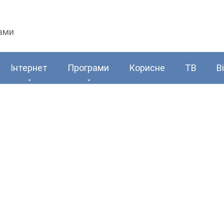
рами
Інтернет
Програми
Корисне
ТВ
В