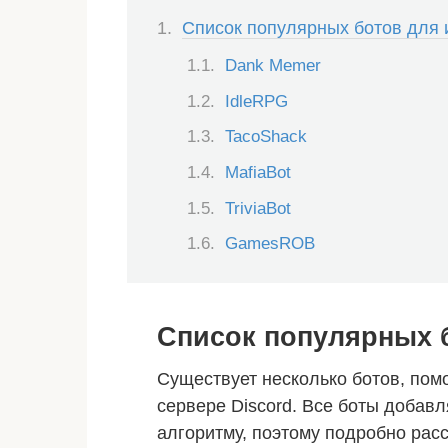
Список популярных ботов для и
Dank Memer
IdleRPG
TacoShack
MafiaBot
TriviaBot
GamesROB
Список популярных б
Существует несколько ботов, пом
сервере Discord. Все боты добав
алгоритму, поэтому подробно рас