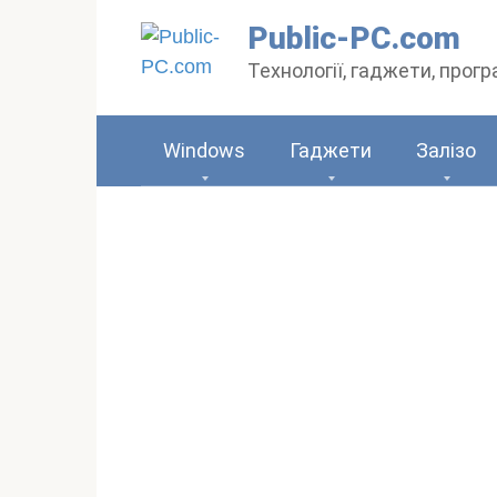
Перейти
Public-PC.com
до
Технології, гаджети, прог
вмісту
Windows
Гаджети
Залізо