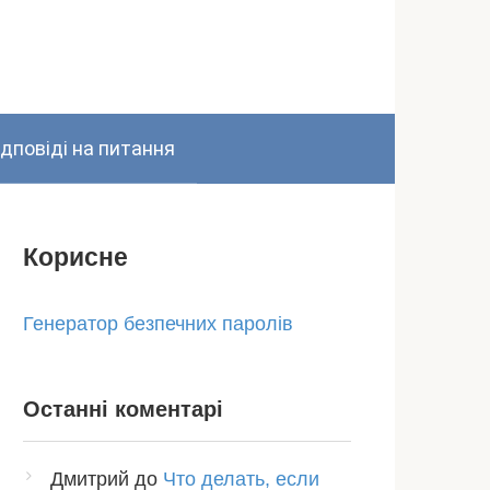
ідповіді на питання
Корисне
Генератор безпечних паролів
Останні коментарі
Дмитрий
до
Что делать, если