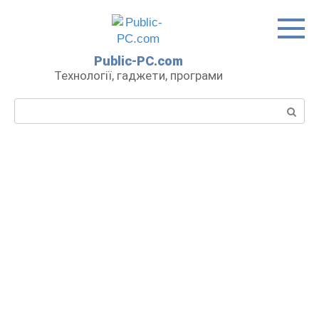
Перейти
до
вмісту
Public-PC.com
Технології, гаджети, програми
Пошук: