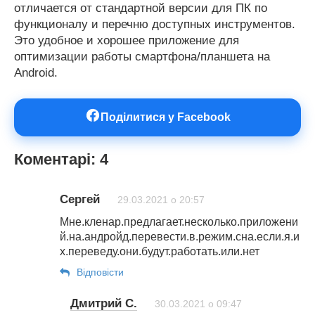
отличается от стандартной версии для ПК по
функционалу и перечню доступных инструментов.
Это удобное и хорошее приложение для
оптимизации работы смартфона/планшета на
Android.
Поділитися у Facebook
Коментарі: 4
Сергей
29.03.2021 о 20:57
Мне.кленар.предлагает.несколько.приложени
й.на.андройд.перевести.в.режим.сна.если.я.и
х.переведу.они.будут.работать.или.нет
Відповіcти
Дмитрий С.
30.03.2021 о 09:47