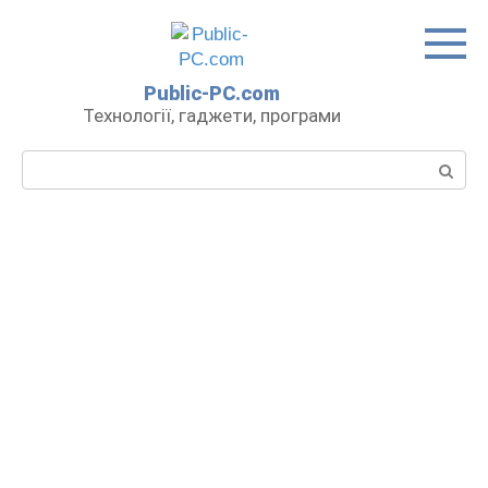
Перейти
до
вмісту
Public-PC.com
Технології, гаджети, програми
Пошук: