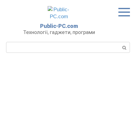
Перейти
до
вмісту
Public-PC.com
Технології, гаджети, програми
Пошук: