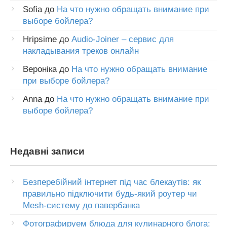
Sofia
до
На что нужно обращать внимание при
выборе бойлера?
Hripsime
до
Audio-Joiner – сервис для
накладывания треков онлайн
Вероніка
до
На что нужно обращать внимание
при выборе бойлера?
Anna
до
На что нужно обращать внимание при
выборе бойлера?
Недавні записи
Безперебійний інтернет під час блекаутів: як
правильно підключити будь-який роутер чи
Mesh-систему до павербанка
Фотографируем блюда для кулинарного блога: