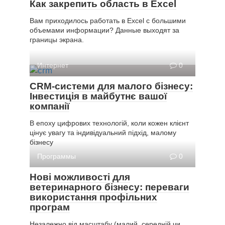
Как закрепить область в Excel
Вам приходилось работать в Excel с большими
объемами информации? Данные выходят за
границы экрана.
Интернет
0
CRM-системи для малого бізнесу:
Інвестиція в майбутнє вашої
компанії
В епоху цифрових технологій, коли кожен клієнт
цінує увагу та індивідуальний підхід, малому
бізнесу
Программы
0
Нові можливості для
ветеринарного бізнесу: переваги
використання профільних
програм
Незалежно від масштабу (малий, середній чи