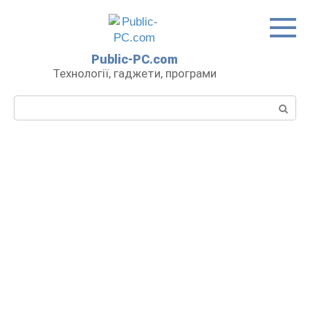
Перейти
до
вмісту
Public-PC.com
Технології, гаджети, програми
Пошук: