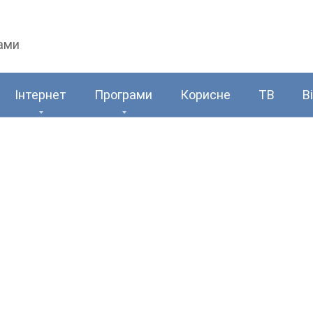
рами
Інтернет
Програми
Корисне
ТВ
В