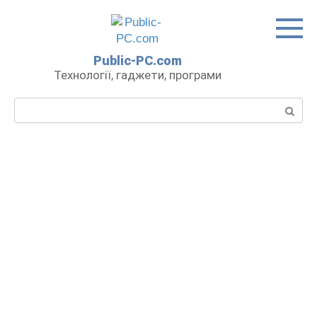
Перейти
до
вмісту
Public-PC.com
Технології, гаджети, програми
Пошук: