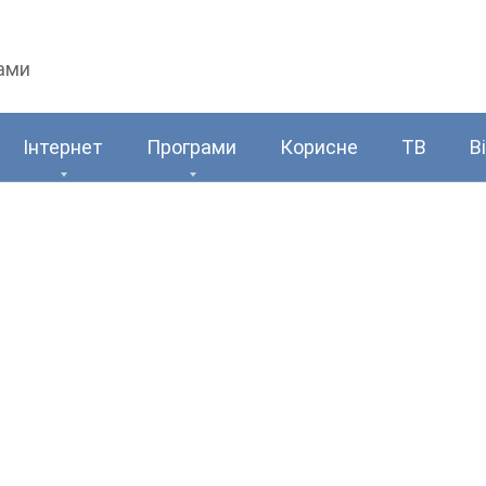
рами
Інтернет
Програми
Корисне
ТВ
В