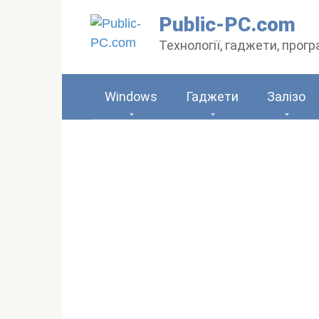
Перейти
Public-PC.com
до
Технології, гаджети, прог
вмісту
Windows
Гаджети
Залізо