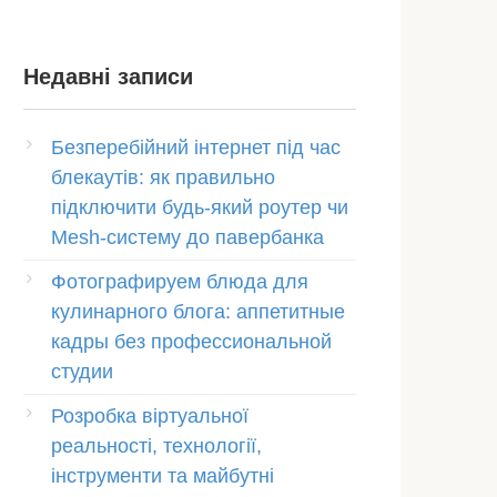
Недавні записи
Безперебійний інтернет під час
блекаутів: як правильно
підключити будь-який роутер чи
Mesh-систему до павербанка
Фотографируем блюда для
кулинарного блога: аппетитные
кадры без профессиональной
студии
Розробка віртуальної
реальності, технології,
інструменти та майбутні