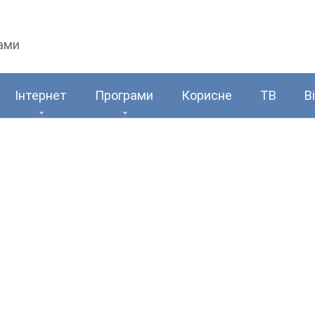
рами
Інтернет
Програми
Корисне
ТВ
В