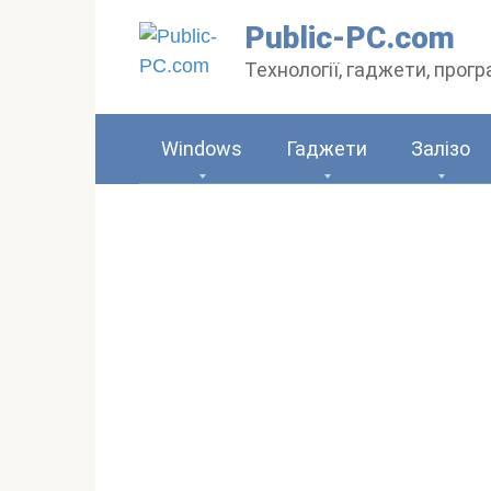
Перейти
Public-PC.com
до
Технології, гаджети, прог
вмісту
Windows
Гаджети
Залізо