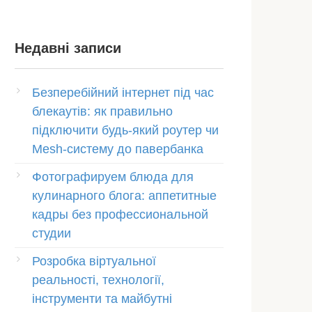
Недавні записи
Безперебійний інтернет під час
блекаутів: як правильно
підключити будь-який роутер чи
Mesh-систему до павербанка
Фотографируем блюда для
кулинарного блога: аппетитные
кадры без профессиональной
студии
Розробка віртуальної
реальності, технології,
інструменти та майбутні