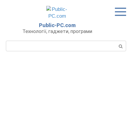
Перейти
до
вмісту
Public-PC.com
Технології, гаджети, програми
Пошук: