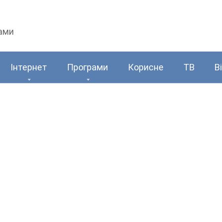
рами
Інтернет
Програми
Корисне
ТВ
В