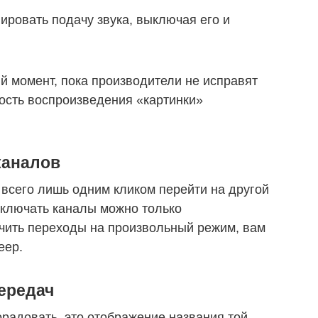
ировать подачу звука, выключая его и
 момент, пока производители не исправят
ность воспроизведения «картинки»
каналов
всего лишь одним кликом перейти на другой
еключать каналы можно только
чить переходы на произвольный режим, вам
еер.
ередач
орадовать, это отображение названия той