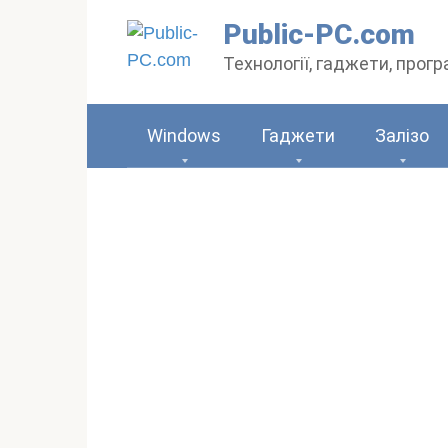
Перейти
Public-PC.com
до
Технології, гаджети, прог
вмісту
Windows
Гаджети
Залізо