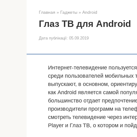
Главная
»
Гаджеты
»
Android
Глаз ТВ для Android
Дата публікації:
05.09.2019
Интернет-телевидение пользуется
среди пользователей мобильных
выпускают, в основном, ориентиру
как Android является самой попул
большинство отдает предпочтение
производители программ на теле
смотреть телевидение через интер
Player и Глаз ТВ, о котором и пой