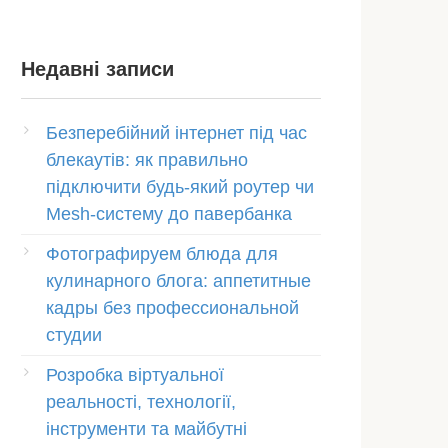
Недавні записи
Безперебійний інтернет під час
блекаутів: як правильно
підключити будь-який роутер чи
Mesh-систему до павербанка
Фотографируем блюда для
кулинарного блога: аппетитные
кадры без профессиональной
студии
Розробка віртуальної
реальності, технології,
інструменти та майбутні