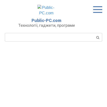
Перейти
до
вмісту
Public-PC.com
Технології, гаджети, програми
Пошук: