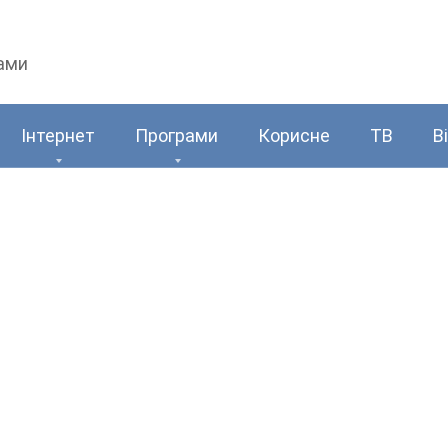
рами
Інтернет
Програми
Корисне
ТВ
В