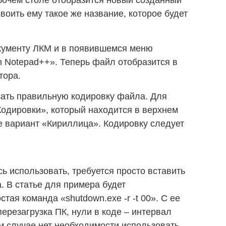
воить ему такое же название, которое будет
окументу ЛКМ и в появившемся меню
th Notepad++». Теперь файл отобразится в
тора.
зать правильную кодировку файла. Для
Кодировки», который находится в верхнем
е вариант «Кириллица». Кодировку следует
ь использовать, требуется просто вставить
. В статье для примера будет
тая команда «shutdown.exe -r -t 00». С ее
резагрузка ПК, нули в коде – интервал
м случае нет необходимости использовать.