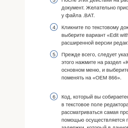
документ. Желательно прис
у файла .BAT.
Кликните по текстовому д
выберите вариант «Edit wi
расширенной версии редак
Прежде всего, следует ука
этого нажмите на раздел «
основном меню, и выберит
поменять на «OEM 866».
Код, который вы собираетес
в текстовое поле редактора
рассматриваться самая прос
помощью осуществляется пе
задержки, который в данно