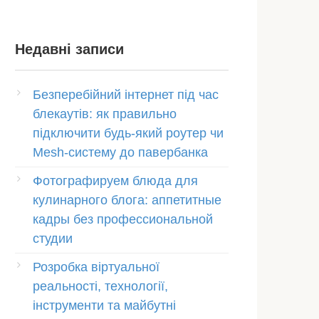
Недавні записи
Безперебійний інтернет під час
блекаутів: як правильно
підключити будь-який роутер чи
Mesh-систему до павербанка
Фотографируем блюда для
кулинарного блога: аппетитные
кадры без профессиональной
студии
Розробка віртуальної
реальності, технології,
інструменти та майбутні