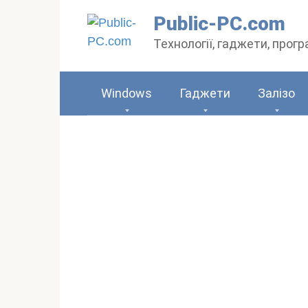
Перейти
Public-PC.com
до
Технології, гаджети, прог
вмісту
Windows
Гаджети
Залізо