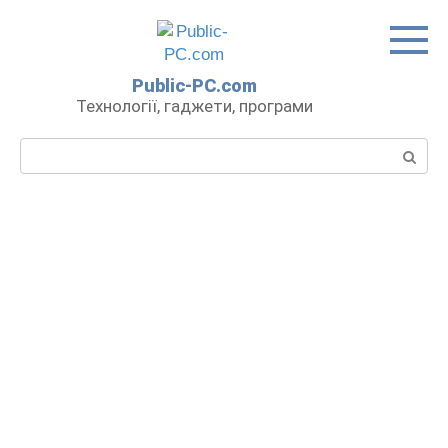
Перейти
до
вмісту
Public-PC.com
Технології, гаджети, програми
Пошук: