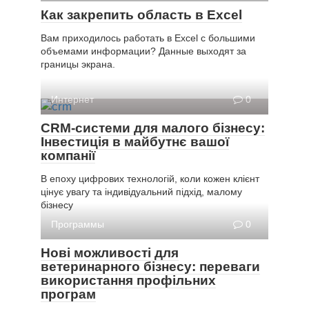
Как закрепить область в Excel
Вам приходилось работать в Excel с большими
объемами информации? Данные выходят за
границы экрана.
Интернет
0
CRM-системи для малого бізнесу:
Інвестиція в майбутнє вашої
компанії
В епоху цифрових технологій, коли кожен клієнт
цінує увагу та індивідуальний підхід, малому
бізнесу
Программы
0
Нові можливості для
ветеринарного бізнесу: переваги
використання профільних
програм