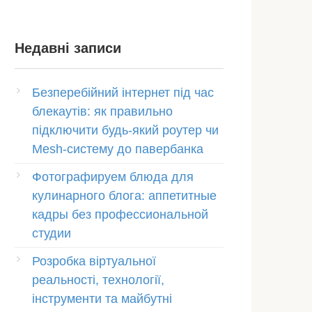
Недавні записи
Безперебійний інтернет під час
блекаутів: як правильно
підключити будь-який роутер чи
Mesh-систему до павербанка
Фотографируем блюда для
кулинарного блога: аппетитные
кадры без профессиональной
студии
Розробка віртуальної
реальності, технології,
інструменти та майбутні