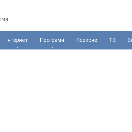
рами
Інтернет
Програми
Корисне
ТВ
В