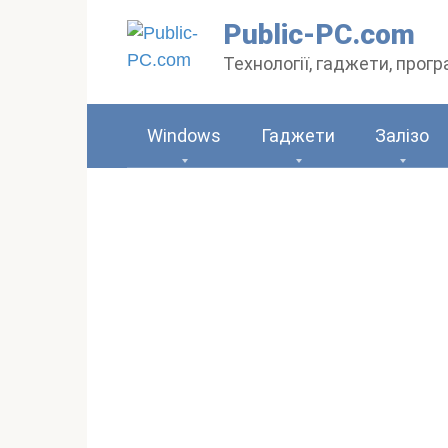
Перейти
Public-PC.com
до
Технології, гаджети, прог
вмісту
Windows
Гаджети
Залізо