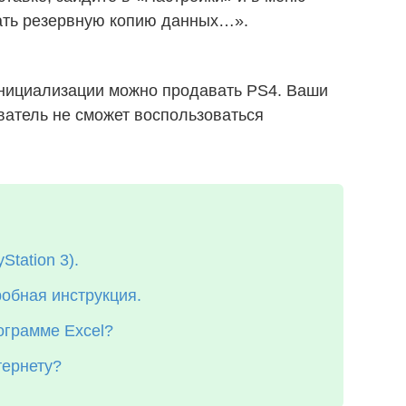
ать резервную копию данных…».
инициализации можно продавать PS4. Ваши
ватель не сможет воспользоваться
tation 3).
робная инструкция.
ограмме Excel?
тернету?