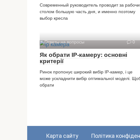
Современный руководитель проводит за рабоч
столом большую часть дня, и именно поэтому
выбор кресла
Ответы на вопросы
0
Як обрати IP-камеру: основні
критерії
Ринок пропонує широкий вибір IP-камер, і це
може ускладнити вибір оптимальної моделі. Що
обрати
Карта сайту
Політика конфіден