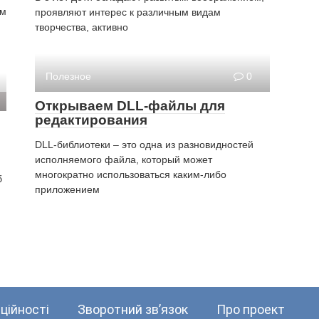
им
проявляют интерес к различным видам
творчества, активно
Полезное
0
Открываем DLL-файлы для
редактирования
DLL-библиотеки – это одна из разновидностей
исполняемого файла, который может
многократно использоваться каким-либо
б
приложением
ційності
Зворотний зв’язок
Про проект