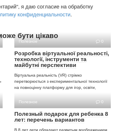
тарий", я даю согласие на обработку
литику конфиденциальности
.
може бути цікаво
Полезное
0
Розробка віртуальної реальності,
технології, інструменти та
майбутні перспективи
Віртуальна реальність (VR) стрімко
ь
перетворюється з експериментальної технології
на повноцінну платформу для ігор, освіти,
Полезное
0
Полезный подарок для ребенка 8
лет: перечень вариантов
В 8 лет дети обладают развитым воображением,