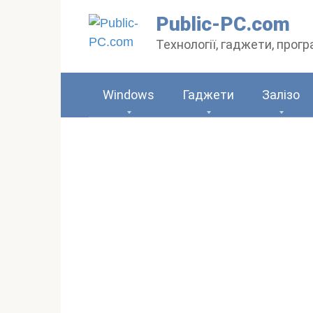
Перейти
Public-PC.com
до
Технології, гаджети, прог
вмісту
Windows
Гаджети
Залізо