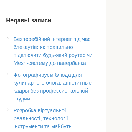
Недавні записи
Безперебійний інтернет під час
блекаутів: як правильно
підключити будь-який роутер чи
Mesh-систему до павербанка
Фотографируем блюда для
кулинарного блога: аппетитные
кадры без профессиональной
студии
Розробка віртуальної
реальності, технології,
інструменти та майбутні