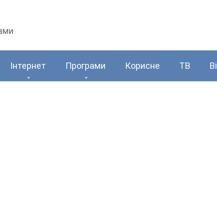
рами
Інтернет
Програми
Корисне
ТВ
В