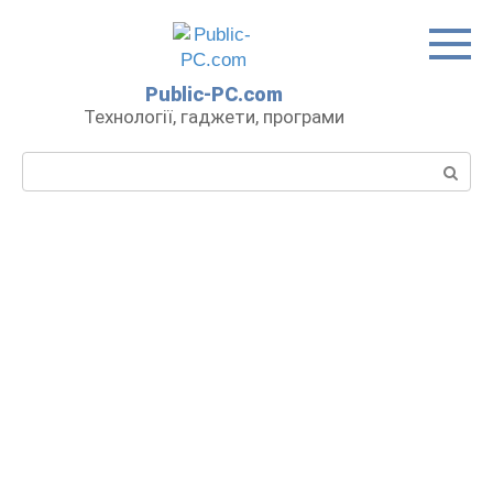
Перейти
до
вмісту
Public-PC.com
Технології, гаджети, програми
Пошук: