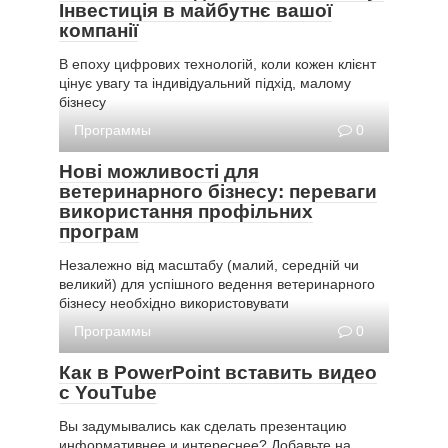
Інвестиція в майбутнє вашої
компанії
В епоху цифрових технологій, коли кожен клієнт
цінує увагу та індивідуальний підхід, малому
бізнесу
Программы
0
Нові можливості для
ветеринарного бізнесу: переваги
використання профільних
програм
Незалежно від масштабу (малий, середній чи
великий) для успішного ведення ветеринарного
бізнесу необхідно використовувати
Программы
0
Как в PowerPoint вставить видео
с YouTube
Вы задумывались как сделать презентацию
информативнее и интереснее? Добавьте на