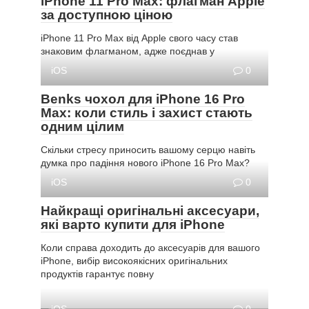
iPhone 11 Pro Max: флагман Apple
за доступною ціною
iPhone 11 Pro Max від Apple свого часу став
знаковим флагманом, адже поєднав у
iOS
0
Benks чохол для iPhone 16 Pro
Max: коли стиль і захист стають
одним цілим
Скільки стресу приносить вашому серцю навіть
думка про падіння нового iPhone 16 Pro Max?
iOS
0
Найкращі оригінальні аксесуари,
які варто купити для iPhone
Коли справа доходить до аксесуарів для вашого
iPhone, вибір високоякісних оригінальних
продуктів гарантує повну