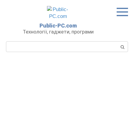
Перейти
до
вмісту
Public-PC.com
Технології, гаджети, програми
Пошук: