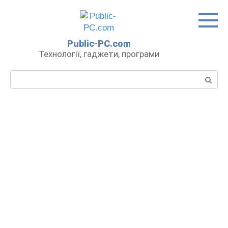
Перейти
до
вмісту
Public-PC.com
Технології, гаджети, програми
Пошук: