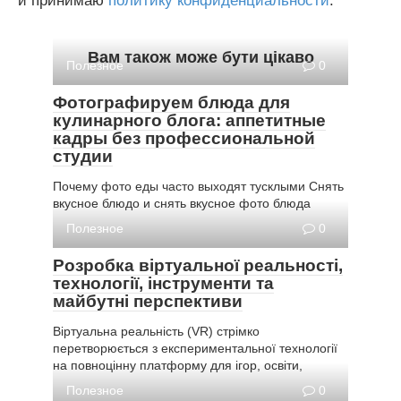
и принимаю
политику конфиденциальности
.
Вам також може бути цікаво
Полезное
0
Фотографируем блюда для
кулинарного блога: аппетитные
кадры без профессиональной
студии
Почему фото еды часто выходят тусклыми Снять
вкусное блюдо и снять вкусное фото блюда
Полезное
0
Розробка віртуальної реальності,
технології, інструменти та
майбутні перспективи
Віртуальна реальність (VR) стрімко
перетворюється з експериментальної технології
на повноцінну платформу для ігор, освіти,
Полезное
0