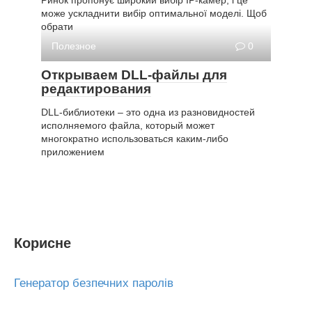
Ринок пропонує широкий вибір IP-камер, і це
може ускладнити вибір оптимальної моделі. Щоб
обрати
Полезное
0
Открываем DLL-файлы для
редактирования
DLL-библиотеки – это одна из разновидностей
исполняемого файла, который может
многократно использоваться каким-либо
приложением
Корисне
Генератор безпечних паролів