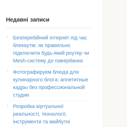
Недавні записи
Безперебійний інтернет під час
блекаутів: як правильно
підключити будь-який роутер чи
Mesh-систему до павербанка
Фотографируем блюда для
кулинарного блога: аппетитные
кадры без профессиональной
студии
Розробка віртуальної
реальності, технології,
інструменти та майбутні