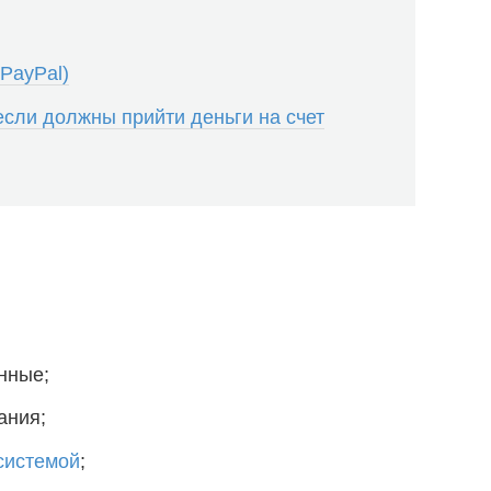
(PayPal)
 если должны прийти деньги на счет
нные;
ания;
системой
;