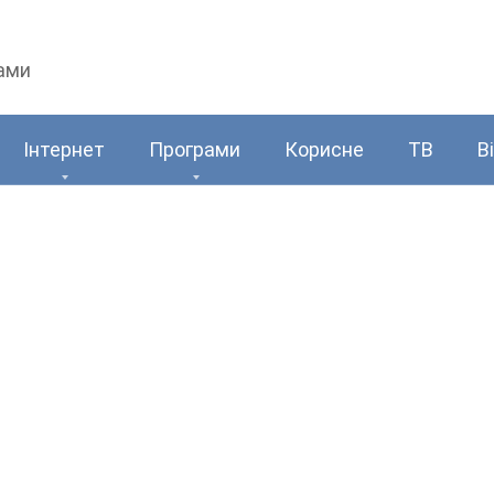
рами
Інтернет
Програми
Корисне
ТВ
В