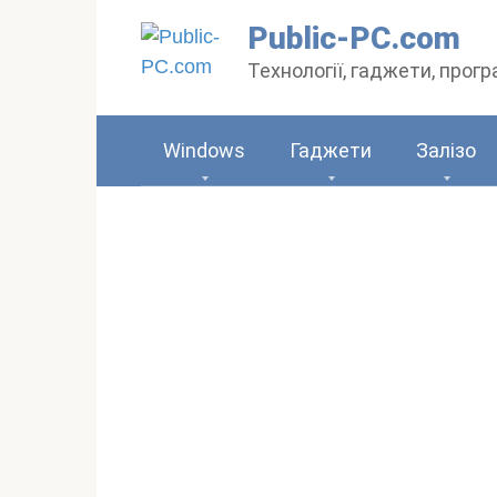
Перейти
Public-PC.com
до
Технології, гаджети, прог
вмісту
Windows
Гаджети
Залізо