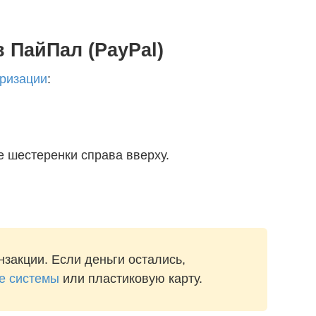
в ПайПал (PayPal)
ризации
:
е шестеренки справа вверху.
закции. Если деньги остались,
е системы
или пластиковую карту.