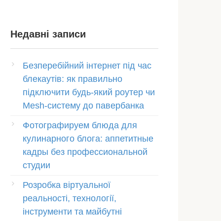
Недавні записи
Безперебійний інтернет під час
блекаутів: як правильно
підключити будь-який роутер чи
Mesh-систему до павербанка
Фотографируем блюда для
кулинарного блога: аппетитные
кадры без профессиональной
студии
Розробка віртуальної
реальності, технології,
інструменти та майбутні