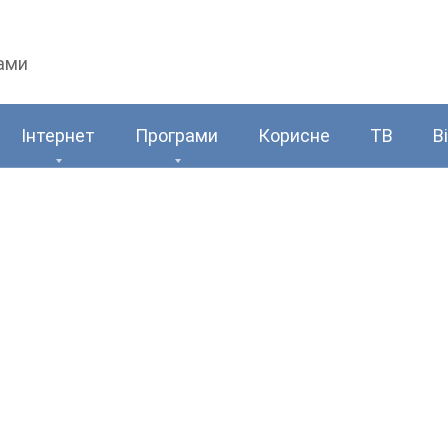
рами
Інтернет
Програми
Корисне
ТВ
В