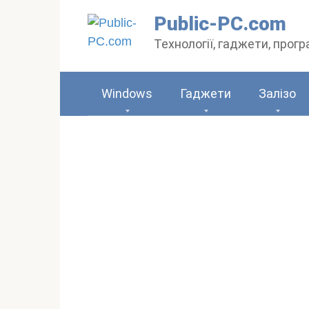
Перейти
Public-PC.com
до
Технології, гаджети, прог
вмісту
Windows
Гаджети
Залізо