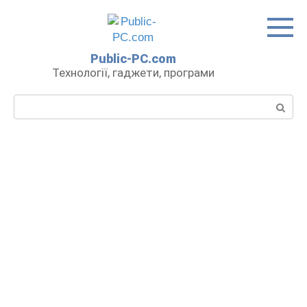
Перейти
до
вмісту
Public-PC.com
Технології, гаджети, програми
Пошук: