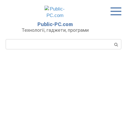
Перейти
до
вмісту
Public-PC.com
Технології, гаджети, програми
Пошук: