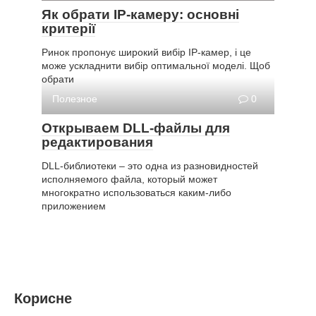
Як обрати IP-камеру: основні
критерії
Ринок пропонує широкий вибір IP-камер, і це
може ускладнити вибір оптимальної моделі. Щоб
обрати
Полезное
0
Открываем DLL-файлы для
редактирования
DLL-библиотеки – это одна из разновидностей
исполняемого файла, который может
многократно использоваться каким-либо
приложением
Корисне