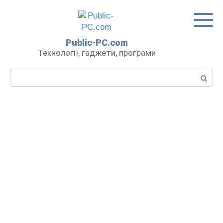
Перейти
до
вмісту
Public-PC.com
Технології, гаджети, програми
Пошук: