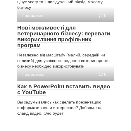
цінує увагу та індивідуальний підхід, малому
бізнесу
Программы
0
Нові можливості для
ветеринарного бізнесу: переваги
використання профільних
програм
Незалежно від масштабу (малий, середній чи
великий) для успішного ведення ветеринарного
бізнесу необхідно використовувати
Программы
0
Как в PowerPoint вставить видео
с YouTube
Вы задумывались как сделать презентацию
информативнее и интереснее? Добавьте на
слайд видео. Оно будет