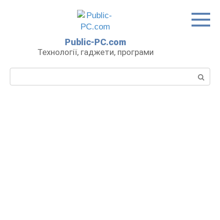
Перейти
до
вмісту
Public-PC.com
Технології, гаджети, програми
Пошук: