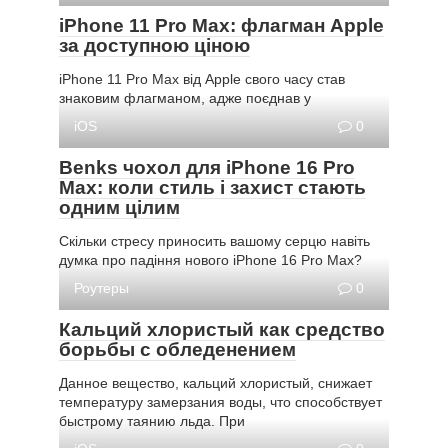
iPhone 11 Pro Max: флагман Apple
за доступною ціною
iPhone 11 Pro Max від Apple свого часу став
знаковим флагманом, адже поєднав у
iOS
0
Benks чохол для iPhone 16 Pro
Max: коли стиль і захист стають
одним цілим
Скільки стресу приносить вашому серцю навіть
думка про падіння нового iPhone 16 Pro Max?
Роутеры
0
Кальций хлористый как средство
борьбы с обледенением
Данное вещество, кальций хлористый, снижает
температуру замерзания воды, что способствует
быстрому таянию льда. При