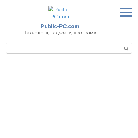
Перейти
до
вмісту
Public-PC.com
Технології, гаджети, програми
Пошук: