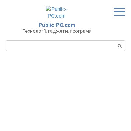
Перейти
до
вмісту
Public-PC.com
Технології, гаджети, програми
Пошук: