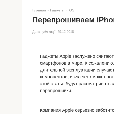
Главная
»
Гаджеты
»
iOS
Перепрошиваем iPho
Дата публікації:
29.12.2018
Гаджеты Apple заслужено считаю
смартфонов в мире. К сожалению,
длительной эксплуатации случаю
компонентов, из-за чего может по
этой статье будут рассматриват
перепрошивки.
Компания Apple серьезно заботит