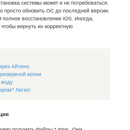
ановка системы может и не потребоваться.
о просто обновить ОС до последней версии.
м полное восстановление iOS. Иногда,
 чтобы вернуть их корректную
через Айтюнс
 резервной копии
 воду
ером? Легко!
ции
имо получить файлы *.ipsw.. Они