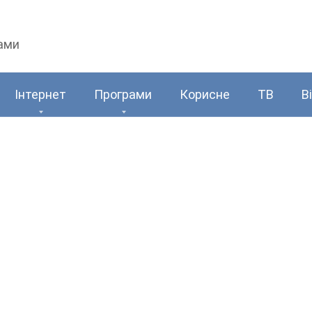
рами
Інтернет
Програми
Корисне
ТВ
В