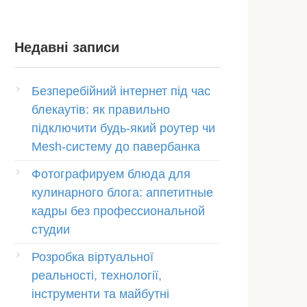
Недавні записи
Безперебійний інтернет під час
блекаутів: як правильно
підключити будь-який роутер чи
Mesh-систему до павербанка
Фотографируем блюда для
кулинарного блога: аппетитные
кадры без профессиональной
студии
Розробка віртуальної
реальності, технології,
інструменти та майбутні