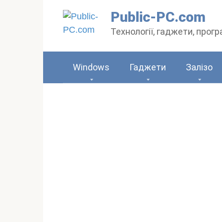
Перейти
Public-PC.com
до
Технології, гаджети, прог
вмісту
Windows
Гаджети
Залізо