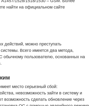
А1457/1528/1518/1530 – GSM. Более
те найти на официальном сайте
 действий, можно преступать
 системы. Всего имеется два метода,
ОС обычному пользователю, основанных на
.
ежим
 имеет место серьезный сбой:
ойства, невозможность зайти в систему и
ют возможность сделать обновление через
Установка ОС с помощью аварийного режима