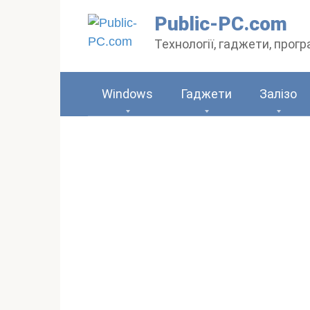
Перейти
Public-PC.com
до
Технології, гаджети, прог
вмісту
Windows
Гаджети
Залізо