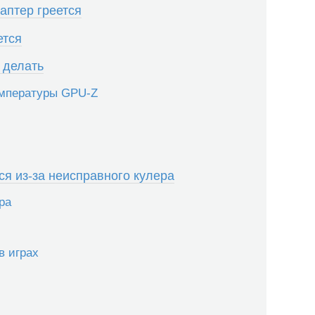
даптер греется
ется
 делать
емпературы GPU-Z
ся из-за неисправного кулера
ра
в играх