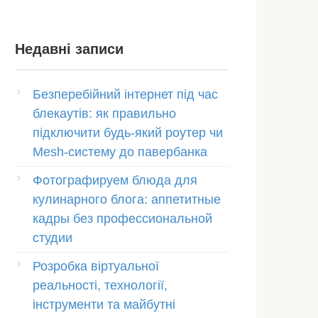
Недавні записи
Безперебійний інтернет під час
блекаутів: як правильно
підключити будь-який роутер чи
Mesh-систему до павербанка
Фотографируем блюда для
кулинарного блога: аппетитные
кадры без профессиональной
студии
Розробка віртуальної
реальності, технології,
інструменти та майбутні