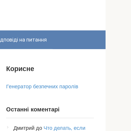
ідповіді на питання
Корисне
Генератор безпечних паролів
Останні коментарі
Дмитрий
до
Что делать, если