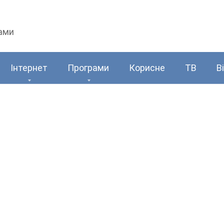
рами
Інтернет
Програми
Корисне
ТВ
В