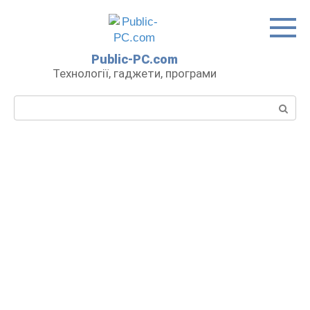
Перейти
до
вмісту
Public-PC.com
Технології, гаджети, програми
Пошук: