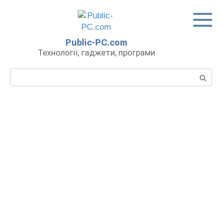
Перейти
до
вмісту
Public-PC.com
Технології, гаджети, програми
Пошук: