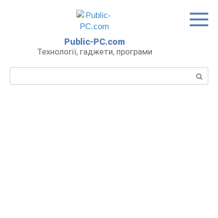
Перейти
до
вмісту
Public-PC.com
Технології, гаджети, програми
Пошук: