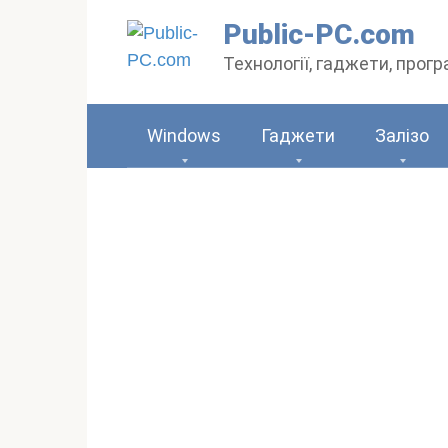
Перейти
Public-PC.com
до
Технології, гаджети, прог
вмісту
Windows
Гаджети
Залізо