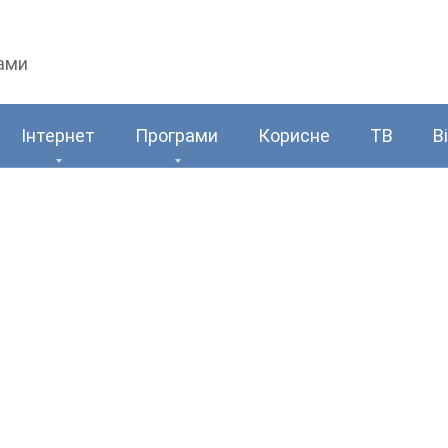
рами
Інтернет
Програми
Корисне
ТВ
В