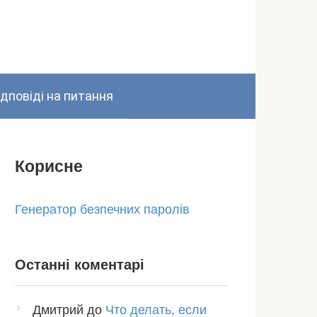
ідповіді на питання
Корисне
Генератор безпечних паролів
Останні коментарі
Дмитрий
до
Что делать, если