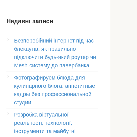
Недавні записи
Безперебійний інтернет під час
блекаутів: як правильно
підключити будь-який роутер чи
Mesh-систему до павербанка
Фотографируем блюда для
кулинарного блога: аппетитные
кадры без профессиональной
студии
Розробка віртуальної
реальності, технології,
інструменти та майбутні