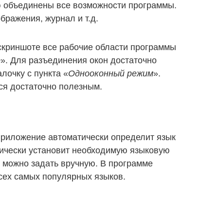
ю объединены все возможности программы.
бражения, журнал и т.д.
 скриншоте все рабочие области программы
о
». Для разъединения окон достаточно
алочку с пункта «
Однооконный режим
».
ся достаточно полезным.
 приложение автоматически определит язык
тически установит необходимую языковую
е можно задать вручную. В программе
сех самых популярных языков.