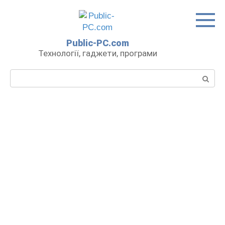
Перейти
до
вмісту
Public-PC.com
Технології, гаджети, програми
Пошук: