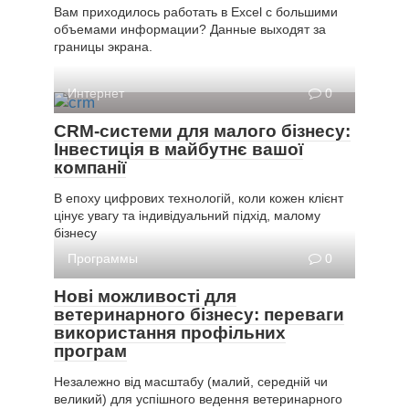
Вам приходилось работать в Excel с большими
объемами информации? Данные выходят за
границы экрана.
Интернет
0
CRM-системи для малого бізнесу:
Інвестиція в майбутнє вашої
компанії
В епоху цифрових технологій, коли кожен клієнт
цінує увагу та індивідуальний підхід, малому
бізнесу
Программы
0
Нові можливості для
ветеринарного бізнесу: переваги
використання профільних
програм
Незалежно від масштабу (малий, середній чи
великий) для успішного ведення ветеринарного