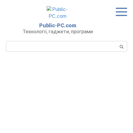
Перейти
до
вмісту
Public-PC.com
Технології, гаджети, програми
Пошук: