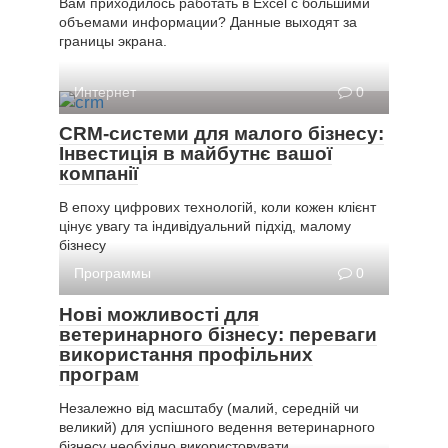
Вам приходилось работать в Excel с большими
объемами информации? Данные выходят за
границы экрана.
Интернет
0
CRM-системи для малого бізнесу:
Інвестиція в майбутнє вашої
компанії
В епоху цифрових технологій, коли кожен клієнт
цінує увагу та індивідуальний підхід, малому
бізнесу
Программы
0
Нові можливості для
ветеринарного бізнесу: переваги
використання профільних
програм
Незалежно від масштабу (малий, середній чи
великий) для успішного ведення ветеринарного
бізнесу необхідно використовувати