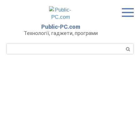
Перейти
до
вмісту
Public-PC.com
Технології, гаджети, програми
Пошук: