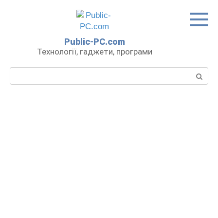
Перейти
до
вмісту
Public-PC.com
Технології, гаджети, програми
Пошук: