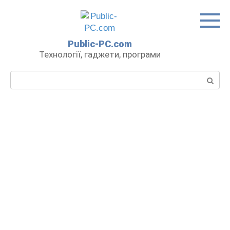
Перейти
до
вмісту
Public-PC.com
Технології, гаджети, програми
Пошук: