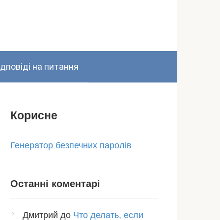
ідповіді на питання
Корисне
Генератор безпечних паролів
Останні коментарі
Дмитрий
до
Что делать, если