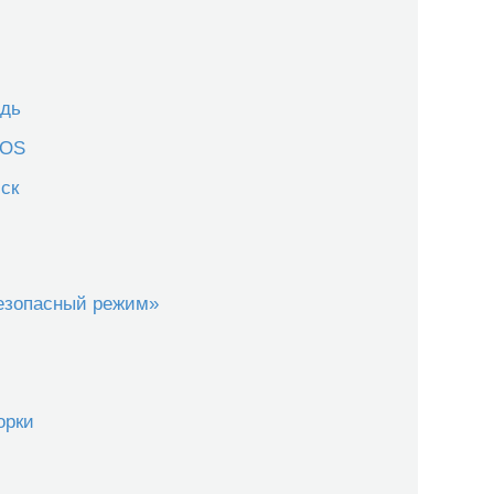
едь
IOS
ск
езопасный режим»
орки