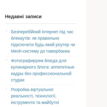
Недавні записи
Безперебійний інтернет під час
блекаутів: як правильно
підключити будь-який роутер чи
Mesh-систему до павербанка
Фотографируем блюда для
кулинарного блога: аппетитные
кадры без профессиональной
студии
Розробка віртуальної
реальності, технології,
інструменти та майбутні