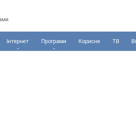
рами
Інтернет
Програми
Корисне
ТВ
В