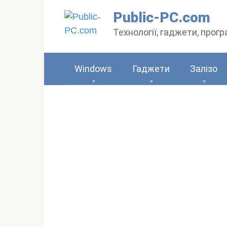
Перейти
Public-PC.com
до
Технології, гаджети, прог
вмісту
Windows
Гаджети
Залізо