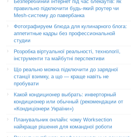
Безперебійний інтернет під час блекаутів: як
правильно підключити будь-який роутер чи
Mesh-систему до павербанка
Фотографируем блюда для кулинарного блога:
аппетитные кадры без профессиональной
студии
Розробка віртуальної реальності, технології,
інструменти та майбутні перспективи
Що реально можна підключити до зарядної
станції взимку, а що — краще навіть не
пробувати
Какой кондиционер выбрать: инверторный
кондиционер или обычный (рекомендации от
«Кондиціонери України»)
Планувальник онлайн: чому Worksection
найкраще рішення для командної роботи