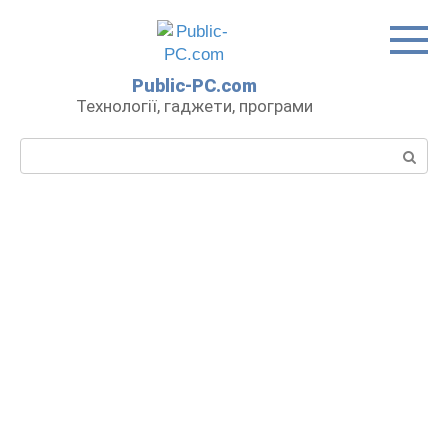
Перейти
до
вмісту
Public-PC.com
Технології, гаджети, програми
Пошук: