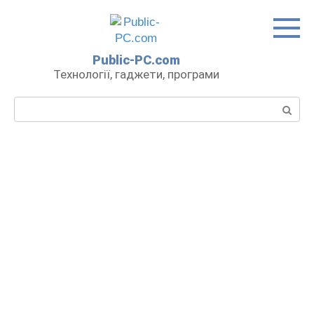
Перейти
до
вмісту
Public-PC.com
Технології, гаджети, програми
Пошук: