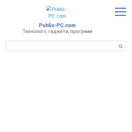
Перейти
до
вмісту
Public-PC.com
Технології, гаджети, програми
Пошук: