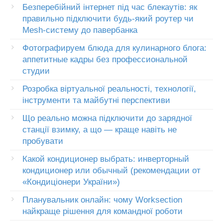
Безперебійний інтернет під час блекаутів: як
правильно підключити будь-який роутер чи
Mesh-систему до павербанка
Фотографируем блюда для кулинарного блога:
аппетитные кадры без профессиональной
студии
Розробка віртуальної реальності, технології,
інструменти та майбутні перспективи
Що реально можна підключити до зарядної
станції взимку, а що — краще навіть не
пробувати
Какой кондиционер выбрать: инверторный
кондиционер или обычный (рекомендации от
«Кондиціонери України»)
Планувальник онлайн: чому Worksection
найкраще рішення для командної роботи