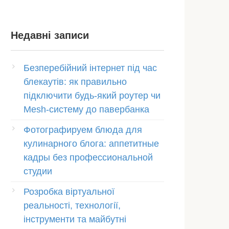
Недавні записи
Безперебійний інтернет під час
блекаутів: як правильно
підключити будь-який роутер чи
Mesh-систему до павербанка
Фотографируем блюда для
кулинарного блога: аппетитные
кадры без профессиональной
студии
Розробка віртуальної
реальності, технології,
інструменти та майбутні