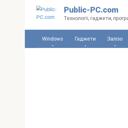
Перейти
Public-PC.com
до
Технології, гаджети, прог
вмісту
Windows
Гаджети
Залізо