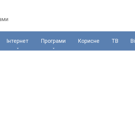
рами
Інтернет
Програми
Корисне
ТВ
В