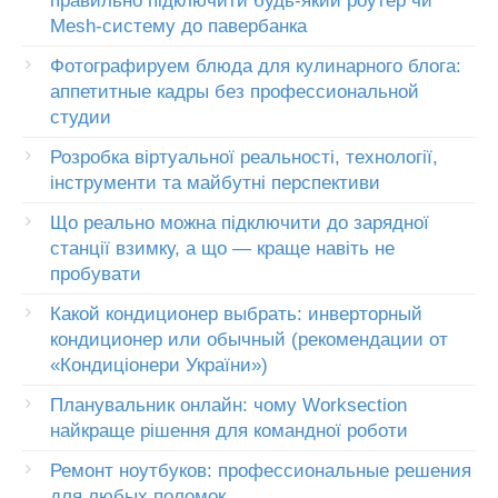
правильно підключити будь-який роутер чи
Mesh-систему до павербанка
Фотографируем блюда для кулинарного блога:
аппетитные кадры без профессиональной
студии
Розробка віртуальної реальності, технології,
інструменти та майбутні перспективи
Що реально можна підключити до зарядної
станції взимку, а що — краще навіть не
пробувати
Какой кондиционер выбрать: инверторный
кондиционер или обычный (рекомендации от
«Кондиціонери України»)
Планувальник онлайн: чому Worksection
найкраще рішення для командної роботи
Ремонт ноутбуков: профессиональные решения
для любых поломок