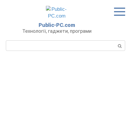
Перейти
до
вмісту
Public-PC.com
Технології, гаджети, програми
Пошук: