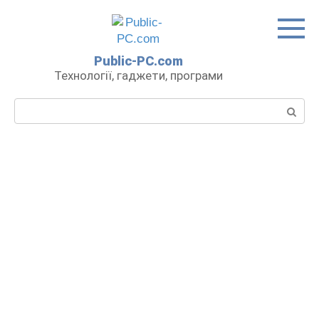
Перейти
до
вмісту
Public-PC.com
Технології, гаджети, програми
Пошук: