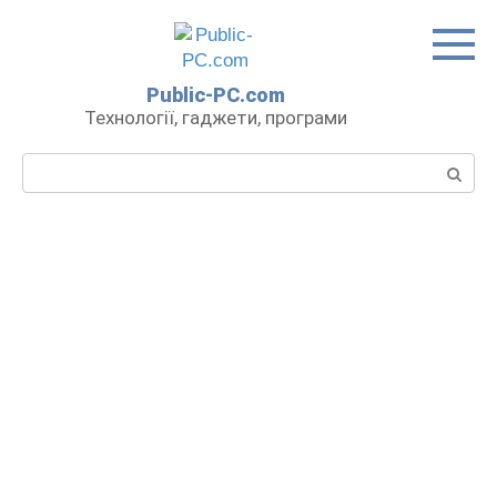
Перейти
до
вмісту
Public-PC.com
Технології, гаджети, програми
Пошук: