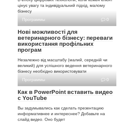
цінує увагу та індивідуальний підхід, малому
бізнесу
Программы
0
Нові можливості для
ветеринарного бізнесу: переваги
використання профільних
програм
Незалежно від масштабу (малий, середній чи
великий) для успішного ведення ветеринарного
бізнесу необхідно використовувати
Программы
0
Как в PowerPoint вставить видео
с YouTube
Вы задумывались как сделать презентацию
информативнее и интереснее? Добавьте на
слайд видео. Оно будет