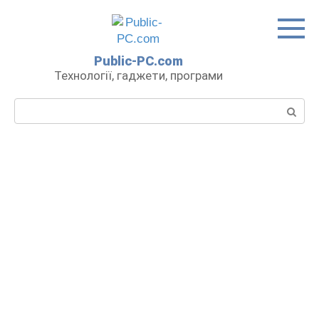
Перейти
до
вмісту
Public-PC.com
Технології, гаджети, програми
Пошук: