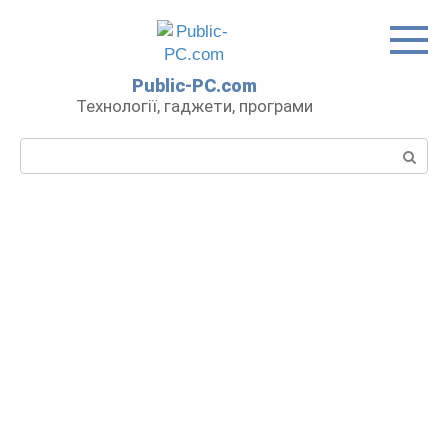
Перейти
до
вмісту
Public-PC.com
Технології, гаджети, програми
Пошук: