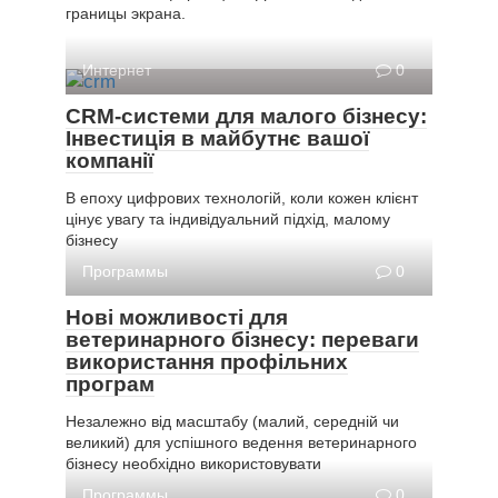
границы экрана.
Интернет
0
CRM-системи для малого бізнесу:
Інвестиція в майбутнє вашої
компанії
В епоху цифрових технологій, коли кожен клієнт
цінує увагу та індивідуальний підхід, малому
бізнесу
Программы
0
Нові можливості для
ветеринарного бізнесу: переваги
використання профільних
програм
Незалежно від масштабу (малий, середній чи
великий) для успішного ведення ветеринарного
бізнесу необхідно використовувати
Программы
0