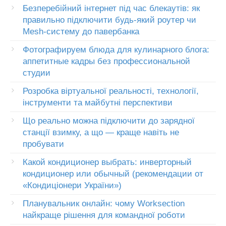
Безперебійний інтернет під час блекаутів: як
правильно підключити будь-який роутер чи
Mesh-систему до павербанка
Фотографируем блюда для кулинарного блога:
аппетитные кадры без профессиональной
студии
Розробка віртуальної реальності, технології,
інструменти та майбутні перспективи
Що реально можна підключити до зарядної
станції взимку, а що — краще навіть не
пробувати
Какой кондиционер выбрать: инверторный
кондиционер или обычный (рекомендации от
«Кондиціонери України»)
Планувальник онлайн: чому Worksection
найкраще рішення для командної роботи